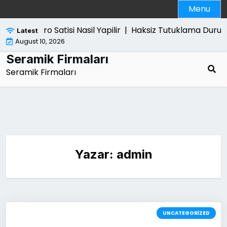
Skip
Menu
to
content
Ps5 Pro Satisi Nasil Yapilir |
Haksiz Tutuklama Durumun
Latest
August 10, 2026
Seramik Firmaları
Seramik Firmaları
Yazar:
admin
UNCATEGORIZED