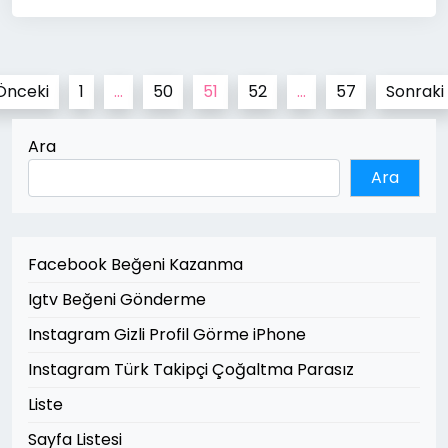
Yazı
Önceki
1
…
50
51
52
…
57
Sonraki
sayfalaması
Ara
Ara
Facebook Beğeni Kazanma
Igtv Beğeni Gönderme
Instagram Gizli Profil Görme iPhone
Instagram Türk Takipçi Çoğaltma Parasız
Liste
Sayfa Listesi