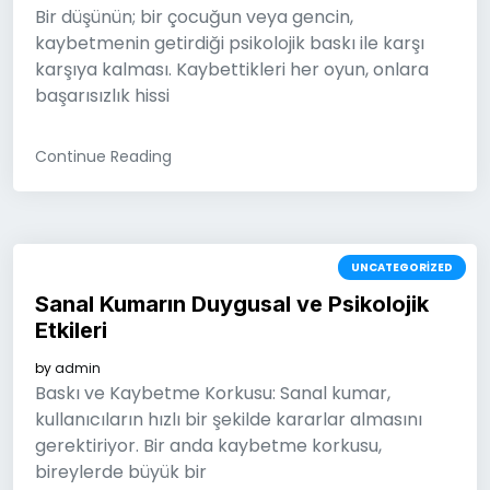
Bir düşünün; bir çocuğun veya gencin,
kaybetmenin getirdiği psikolojik baskı ile karşı
karşıya kalması. Kaybettikleri her oyun, onlara
başarısızlık hissi
Continue Reading
UNCATEGORIZED
Sanal Kumarın Duygusal ve Psikolojik
Etkileri
by
admin
Baskı ve Kaybetme Korkusu: Sanal kumar,
kullanıcıların hızlı bir şekilde kararlar almasını
gerektiriyor. Bir anda kaybetme korkusu,
bireylerde büyük bir