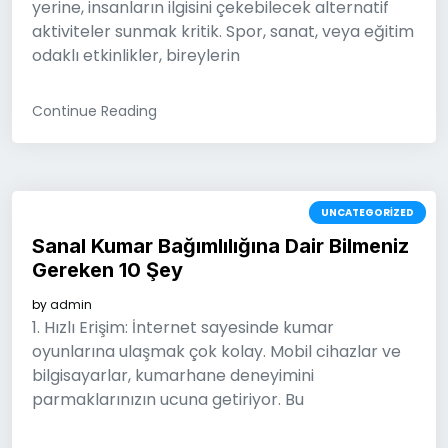
yerine, insanların ilgisini çekebilecek alternatif
aktiviteler sunmak kritik. Spor, sanat, veya eğitim
odaklı etkinlikler, bireylerin
Continue Reading
UNCATEGORIZED
Sanal Kumar Bağımlılığına Dair Bilmeniz
Gereken 10 Şey
by
admin
1. Hızlı Erişim: İnternet sayesinde kumar
oyunlarına ulaşmak çok kolay. Mobil cihazlar ve
bilgisayarlar, kumarhane deneyimini
parmaklarınızın ucuna getiriyor. Bu