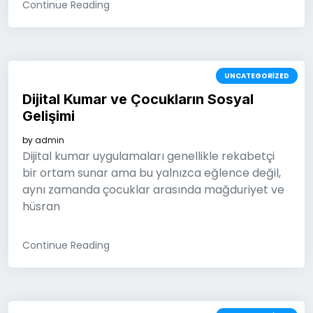
Continue Reading
UNCATEGORIZED
Dijital Kumar ve Çocukların Sosyal
Gelişimi
by
admin
Dijital kumar uygulamaları genellikle rekabetçi
bir ortam sunar ama bu yalnızca eğlence değil,
aynı zamanda çocuklar arasında mağduriyet ve
hüsran
Continue Reading