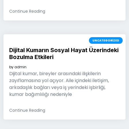
Continue Reading
UNCATEGORIZED
Dijital Kumarın Sosyal Hayat Üzerindeki
Bozulma Etkileri
by
admin
Dijital kumar, bireyler arasındaki ilişkilerin
zayıflamasına yol açıyor. Aile içindeki iletişim,
arkadaşlık bağları veya iş yerindeki işbirliği,
kumar bağımlılığı nedeniyle
Continue Reading