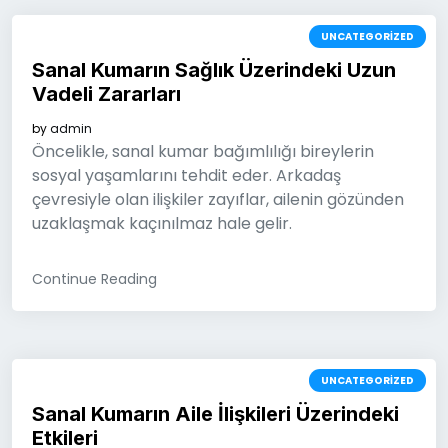
UNCATEGORIZED
Sanal Kumarın Sağlık Üzerindeki Uzun
Vadeli Zararları
by
admin
Öncelikle, sanal kumar bağımlılığı bireylerin
sosyal yaşamlarını tehdit eder. Arkadaş
çevresiyle olan ilişkiler zayıflar, ailenin gözünden
uzaklaşmak kaçınılmaz hale gelir.
Continue Reading
UNCATEGORIZED
Sanal Kumarın Aile İlişkileri Üzerindeki
Etkileri