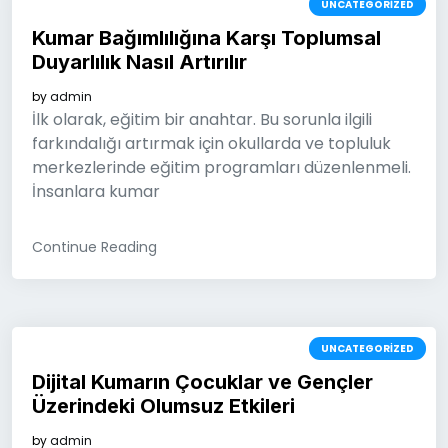
UNCATEGORIZED
Kumar Bağımlılığına Karşı Toplumsal
Duyarlılık Nasıl Artırılır
by
admin
İlk olarak, eğitim bir anahtar. Bu sorunla ilgili
farkındalığı artırmak için okullarda ve topluluk
merkezlerinde eğitim programları düzenlenmeli.
İnsanlara kumar
Continue Reading
UNCATEGORIZED
Dijital Kumarın Çocuklar ve Gençler
Üzerindeki Olumsuz Etkileri
by
admin