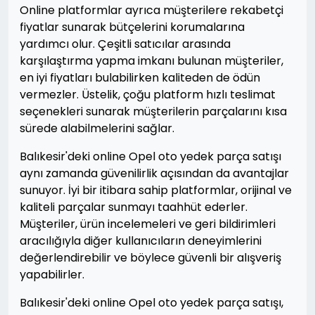
Online platformlar ayrıca müşterilere rekabetçi
fiyatlar sunarak bütçelerini korumalarına
yardımcı olur. Çeşitli satıcılar arasında
karşılaştırma yapma imkanı bulunan müşteriler,
en iyi fiyatları bulabilirken kaliteden de ödün
vermezler. Üstelik, çoğu platform hızlı teslimat
seçenekleri sunarak müşterilerin parçalarını kısa
sürede alabilmelerini sağlar.
Balıkesir'deki online Opel oto yedek parça satışı
aynı zamanda güvenilirlik açısından da avantajlar
sunuyor. İyi bir itibara sahip platformlar, orijinal ve
kaliteli parçalar sunmayı taahhüt ederler.
Müşteriler, ürün incelemeleri ve geri bildirimleri
aracılığıyla diğer kullanıcıların deneyimlerini
değerlendirebilir ve böylece güvenli bir alışveriş
yapabilirler.
Balıkesir'deki online Opel oto yedek parça satışı,