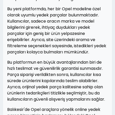
Bu yeni platformda, her bir Opel modeline özel
olarak uyumlu yedek parçalar bulunmaktadır.
Kullanıcılar, sadece aracın marka ve model
bilgilerini girerek, ihtiyaç duydukları yedek
parçalar için geniş bir ürün yelpazesine
erişebilirler. Ayrıca, site üzerindeki arama ve
filtreleme seçenekleri sayesinde, istedikleri yedek
parçaları kolayca bulmaları mümkündür.
Bu platformun en büyük avantajlarından biri de
hızlı teslimat ve güvenilirlik garantisi sunmasıdır.
Parça siparişi verildikten sonra, kullanıcılar kısa
sürede ürünlerini kapılarında teslim alabilirler.
Ayrıca, orijinal yedek parça kalitesine sahip olan
ürünlerin tedarikçileri titizlikle seçilmiştir, bu da
kullanıcıların güvenli alışveriş yapmalarını sağlar.
Balıkesir'de Opel araçlara yönelik online yedek