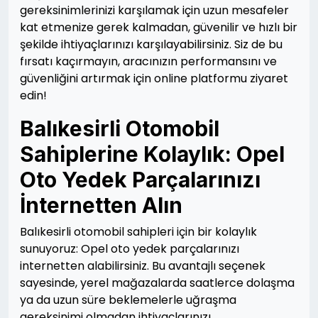
gereksinimlerinizi karşılamak için uzun mesafeler
kat etmenize gerek kalmadan, güvenilir ve hızlı bir
şekilde ihtiyaçlarınızı karşılayabilirsiniz. Siz de bu
fırsatı kaçırmayın, aracınızın performansını ve
güvenliğini artırmak için online platformu ziyaret
edin!
Balıkesirli Otomobil
Sahiplerine Kolaylık: Opel
Oto Yedek Parçalarınızı
İnternetten Alın
Balıkesirli otomobil sahipleri için bir kolaylık
sunuyoruz: Opel oto yedek parçalarınızı
internetten alabilirsiniz. Bu avantajlı seçenek
sayesinde, yerel mağazalarda saatlerce dolaşma
ya da uzun süre beklemelerle uğraşma
gereksinimi olmadan ihtiyaçlarınızı