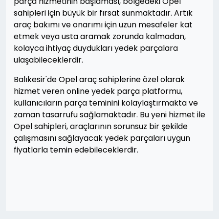
parça hizmetinin başlaması, bölgedeki Opel
sahipleri için büyük bir fırsat sunmaktadır. Artık
araç bakımı ve onarımı için uzun mesafeler kat
etmek veya usta aramak zorunda kalmadan,
kolayca ihtiyaç duydukları yedek parçalara
ulaşabileceklerdir.
Balıkesir'de Opel araç sahiplerine özel olarak
hizmet veren online yedek parça platformu,
kullanıcıların parça teminini kolaylaştırmakta ve
zaman tasarrufu sağlamaktadır. Bu yeni hizmet ile
Opel sahipleri, araçlarının sorunsuz bir şekilde
çalışmasını sağlayacak yedek parçaları uygun
fiyatlarla temin edebileceklerdir.