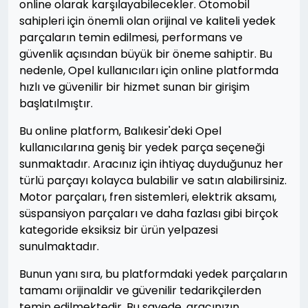
online olarak karşılayabilecekler. Otomobil
sahipleri için önemli olan orijinal ve kaliteli yedek
parçaların temin edilmesi, performans ve
güvenlik açısından büyük bir öneme sahiptir. Bu
nedenle, Opel kullanıcıları için online platformda
hızlı ve güvenilir bir hizmet sunan bir girişim
başlatılmıştır.
Bu online platform, Balıkesir'deki Opel
kullanıcılarına geniş bir yedek parça seçeneği
sunmaktadır. Aracınız için ihtiyaç duyduğunuz her
türlü parçayı kolayca bulabilir ve satın alabilirsiniz.
Motor parçaları, fren sistemleri, elektrik aksamı,
süspansiyon parçaları ve daha fazlası gibi birçok
kategoride eksiksiz bir ürün yelpazesi
sunulmaktadır.
Bunun yanı sıra, bu platformdaki yedek parçaların
tamamı orijinaldir ve güvenilir tedarikçilerden
temin edilmektedir. Bu sayede, aracınızın