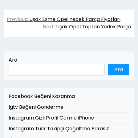
Yazı
Previous:
Uşak Eşme Opel Yedek Parça Fiyatları
gezinmesi
Next:
Uşak Opel Toptan Yedek Parça
Ara
Ara
Facebook Beğeni Kazanma
Igtv Beğeni Gönderme
Instagram Gizli Profil Görme iPhone
Instagram Türk Takipçi Çoğaltma Parasız