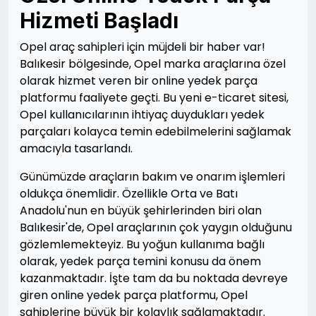
Hizmeti Başladı
Opel araç sahipleri için müjdeli bir haber var!
Balıkesir bölgesinde, Opel marka araçlarına özel
olarak hizmet veren bir online yedek parça
platformu faaliyete geçti. Bu yeni e-ticaret sitesi,
Opel kullanıcılarının ihtiyaç duydukları yedek
parçaları kolayca temin edebilmelerini sağlamak
amacıyla tasarlandı.
Günümüzde araçların bakım ve onarım işlemleri
oldukça önemlidir. Özellikle Orta ve Batı
Anadolu'nun en büyük şehirlerinden biri olan
Balıkesir'de, Opel araçlarının çok yaygın olduğunu
gözlemlemekteyiz. Bu yoğun kullanıma bağlı
olarak, yedek parça temini konusu da önem
kazanmaktadır. İşte tam da bu noktada devreye
giren online yedek parça platformu, Opel
sahiplerine büyük bir kolaylık sağlamaktadır.