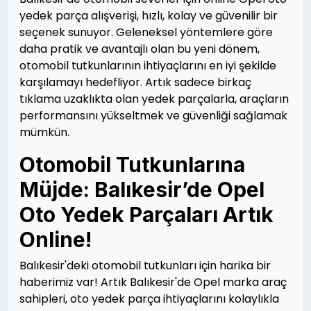
yedek parça alışverişi, hızlı, kolay ve güvenilir bir
seçenek sunuyor. Geleneksel yöntemlere göre
daha pratik ve avantajlı olan bu yeni dönem,
otomobil tutkunlarının ihtiyaçlarını en iyi şekilde
karşılamayı hedefliyor. Artık sadece birkaç
tıklama uzaklıkta olan yedek parçalarla, araçların
performansını yükseltmek ve güvenliği sağlamak
mümkün.
Otomobil Tutkunlarına
Müjde: Balıkesir’de Opel
Oto Yedek Parçaları Artık
Online!
Balıkesir'deki otomobil tutkunları için harika bir
haberimiz var! Artık Balıkesir'de Opel marka araç
sahipleri, oto yedek parça ihtiyaçlarını kolaylıkla