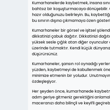
Kumarhanelerde kaybetmek, insana sınırs
bahtsız bir koşuşturmacaya dönüşebilir.
hazır olduğunuzu belirleyin. Bu, kaybettiği
bu sınırın dışına çıkmamaya özen gösteri
Kumarhaneler bir görsel ve işitsel şölen
dikkatinizi çabuk dağıtır. Dikkatinizi dağ
yüksek sesle çığlık atan diğer oyuncular da 
üzerinde tutmaktır. Kendi küçük dünyanı
düşürürsünüz.
Kumarhaneler, şansın rol oynadığı yerler
yüzden, kaybetmeyi de kabullenmek öneml
minimize etmenin bir yoludur. Unutmayın,
özdeşleşiyor.
Her şeyden önce, kumarhanede kaybetmek,
adım geriye gitmeniz gerektiğini anlamak i
maceranızı daha bilinçli ve keyifli geçirebil