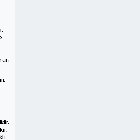
r.
o
aman,
ın,
dir.
lar,
lı