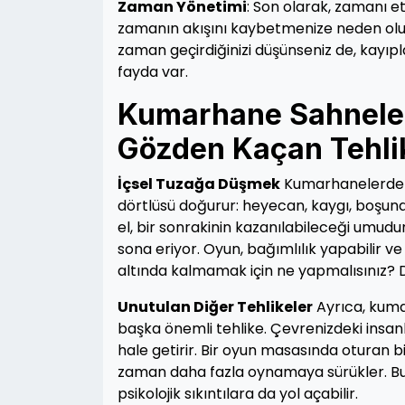
Zaman Yönetimi
: Son olarak, zamanı e
zamanın akışını kaybetmenize neden olur.
zaman geçirdiğinizi düşünseniz de, kayı
fayda var.
Kumarhane Sahneler
Gözden Kaçan Tehlik
İçsel Tuzağa Düşmek
Kumarhanelerde kay
dörtlüsü doğurur: heyecan, kaygı, boşu
el, bir sonrakinin kazanılabileceği umudu
sona eriyor. Oyun, bağımlılık yapabilir ve 
altında kalmamak için ne yapmalısınız? Di
Unutulan Diğer Tehlikeler
Ayrıca, kuma
başka önemli tehlike. Çevrenizdeki insan
hale getirir. Bir oyun masasında oturan 
zaman daha fazla oynamaya sürükler. Bu 
psikolojik sıkıntılara da yol açabilir.