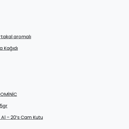
rtakal aromalı
a Kağıdı
 DOMİNİC
25gr
 Al – 20’s Cam Kutu