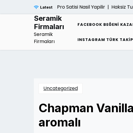
Skip
Ps5 Pro Satisi Nasil Yapilir |
Haksiz Tutu
Latest
to
content
Seramik
FACEBOOK BEĞENI KAZ
Firmaları
Seramik
INSTAGRAM TÜRK TAKI
Firmaları
Uncategorized
Chapman Vanilla
aromalı