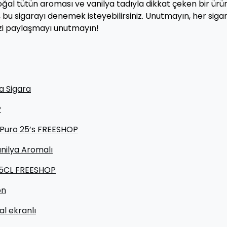
ğal tütün aroması ve vanilya tadıyla dikkat çeken bir ürün
, bu sigarayı denemek isteyebilirsiniz. Unutmayın, her siga
nizi paylaşmayı unutmayın!
a Sigara
P
 Puro 25’s FREESHOP
anilya Aromalı
 75CL FREESHOP
on
al ekranlı