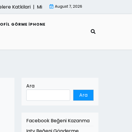
e Katkilari |
Mimari Render Ve Surdurulebilir Mimarlik |
August 7, 2026
ROFIL GÖRME IPHONE
Ara
Ara
Facebook Beğeni Kazanma
Igtv Beğeni Gönderme