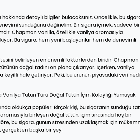
a
hakkında detaylı bilgiler bulacaksınız. Öncelikle, bu sigar
 deneyimi sunduğuna değinelim. Bir sigara içmek, sadece bir
mdir. Chapman Vanilla, özellikle vanilya aromasıyla
çekiyor. Bu sigara, hem yeni başlayanlar hem de deneyimli
litesini belirleyen en önemli faktörlerden biridir. Chapman
tütünün doğal tadını ön plana çıkarıyor. İçerken, vanilya
ha keyifli hale getiriyor. Peki, bu ürünün piyasadaki yeri ned
anilya Tütün Türü Doğal Tütün İçim Kolaylığı Yumuşak
ında oldukça popüler. Birçok kişi, bu sigaranın sunduğu tat
a aromasıyla birleşen doğal tütün, içim sırasında hoş bir
göre, bu sigara, günün stresinden uzaklaşmak için mükem
ur, gerçekten başka bir şey.