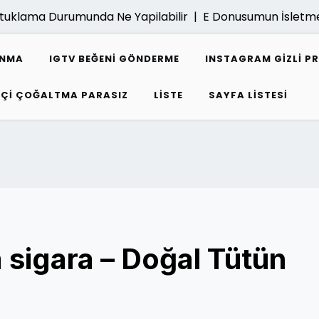
klama Durumunda Ne Yapilabilir |
E Donusumun İsletmeler
ANMA
IGTV BEĞENI GÖNDERME
INSTAGRAM GIZLI P
PÇI ÇOĞALTMA PARASIZ
LISTE
SAYFA LISTESI
 sigara – Doğal Tütün