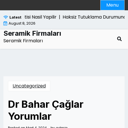
Skip
Menu
to
content
 Pro Satisi Nasil Yapilir |
Haksiz Tutuklama Durumunda Ne 
Latest
August 8, 2026
Seramik Firmaları
Seramik Firmaları
Uncategorized
Dr Bahar Çağlar
Yorumlar
Posted on
Mart 4, 2024
by
admin