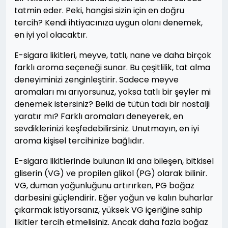
tatmin eder. Peki, hangisi sizin için en doğru
tercih? Kendi ihtiyacınıza uygun olanı denemek,
en iyi yol olacaktır.
E-sigara likitleri, meyve, tatlı, nane ve daha birçok
farklı aroma seçeneği sunar. Bu çeşitlilik, tat alma
deneyiminizi zenginleştirir. Sadece meyve
aromaları mı arıyorsunuz, yoksa tatlı bir şeyler mi
denemek istersiniz? Belki de tütün tadı bir nostalji
yaratır mı? Farklı aromaları deneyerek, en
sevdiklerinizi keşfedebilirsiniz. Unutmayın, en iyi
aroma kişisel tercihinize bağlıdır.
E-sigara likitlerinde bulunan iki ana bileşen, bitkisel
gliserin (VG) ve propilen glikol (PG) olarak bilinir.
VG, duman yoğunluğunu artırırken, PG boğaz
darbesini güçlendirir. Eğer yoğun ve kalın buharlar
çıkarmak istiyorsanız, yüksek VG içeriğine sahip
likitler tercih etmelisiniz. Ancak daha fazla boğaz