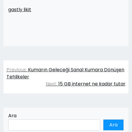
gastly likit
Yazı
Previous:
Kumarın Geleceği Sanal Kumara Dönüşen
gezinmesi
Tehlikeler
Next:
15 GB internet ne kadar tutar
Ara
Ara