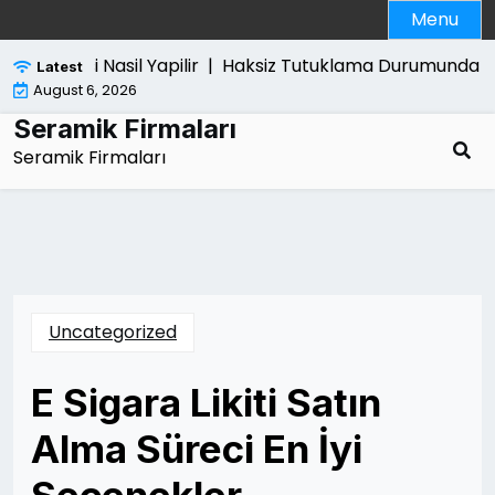
Skip
Menu
to
content
o Satisi Nasil Yapilir |
Haksiz Tutuklama Durumunda Ne Yap
Latest
August 6, 2026
Seramik Firmaları
Seramik Firmaları
Uncategorized
E Sigara Likiti Satın
Alma Süreci En İyi