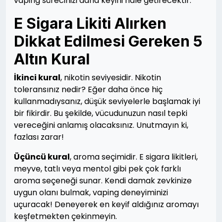
vaping sürecinizi daha keyifli hale getirecektir.
E Sigara Likiti Alırken
Dikkat Edilmesi Gereken 5
Altın Kural
İkinci kural
, nikotin seviyesidir. Nikotin
toleransınız nedir? Eğer daha önce hiç
kullanmadıysanız, düşük seviyelerle başlamak iyi
bir fikirdir. Bu şekilde, vücudunuzun nasıl tepki
vereceğini anlamış olacaksınız. Unutmayın ki,
fazlası zarar!
Üçüncü kural
, aroma seçimidir. E sigara likitleri,
meyve, tatlı veya mentol gibi pek çok farklı
aroma seçeneği sunar. Kendi damak zevkinize
uygun olanı bulmak, vaping deneyiminizi
uçuracak! Deneyerek en keyif aldığınız aromayı
keşfetmekten çekinmeyin.