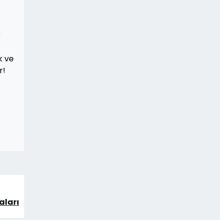
r
k ve
r!
aları