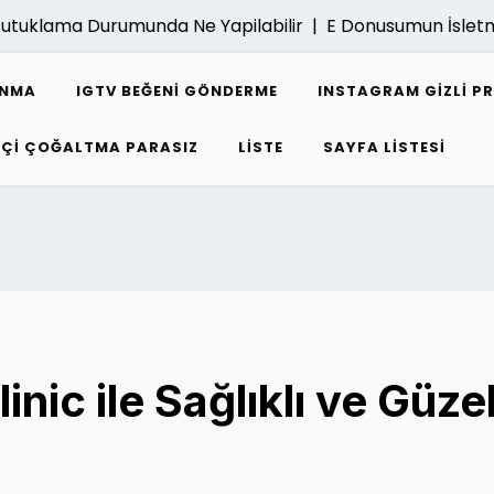
tuklama Durumunda Ne Yapilabilir |
E Donusumun İsletmel
ANMA
IGTV BEĞENI GÖNDERME
INSTAGRAM GIZLI P
PÇI ÇOĞALTMA PARASIZ
LISTE
SAYFA LISTESI
inic ile Sağlıklı ve Güze