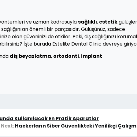
vi yöntemleri ve uzman kadrosuyla
sağlıklı
,
estetik
gülüşle
l sağlığınızın önemli bir parçasıdır. Gülüşünüz, sadece
e olan güveninizi de etkiler. Peki, diş sağlığınızı koruma
ilirsiniz? İşte burada Estelite Dental Clinic devreye giriyo
ında
diş beyazlatma
,
ortodonti
,
implant
unda Kullanılacak En Pratik Aparatlar
Next:
Hackerların Siber Güvenlikteki Yenilikçi Çalışm