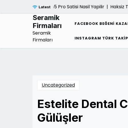
Skip
Ps5 Pro Satisi Nasil Yapilir |
Haksiz Tu
Latest
to
content
Seramik
FACEBOOK BEĞENI KAZ
Firmaları
Seramik
INSTAGRAM TÜRK TAKI
Firmaları
Uncategorized
Estelite Dental Cl
Gülüşler