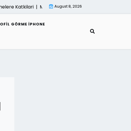
ere Katkilari |
Mimari Render Ve Surdurulebilir Mimarlik
August 8, 2026
ROFIL GÖRME IPHONE
l