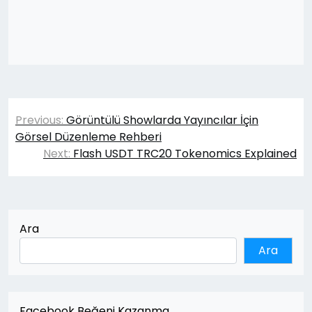
Yazı
Previous:
Görüntülü Showlarda Yayıncılar İçin
gezinmesi
Görsel Düzenleme Rehberi
Next:
Flash USDT TRC20 Tokenomics Explained
Ara
Ara
Facebook Beğeni Kazanma