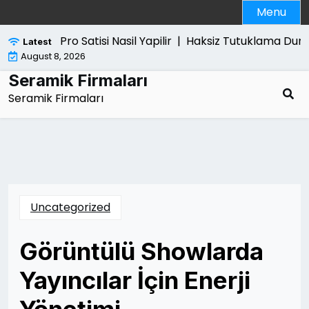
Skip
Menu
to
content
Ps5 Pro Satisi Nasil Yapilir |
Haksiz Tutuklama Durum
Latest
August 8, 2026
Seramik Firmaları
Seramik Firmaları
Uncategorized
Görüntülü Showlarda
Yayıncılar İçin Enerji