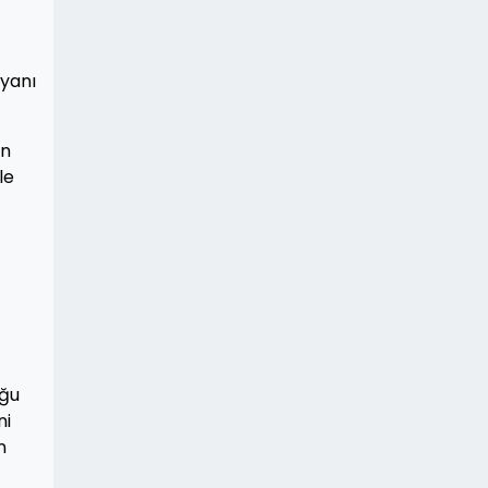
 yanı
in
le
oğu
ni
n