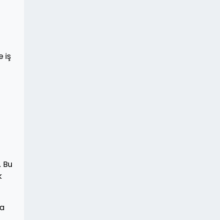
 iş
. Bu
k
da