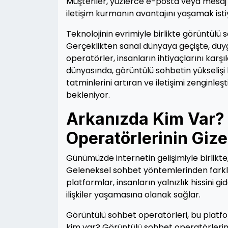
Müşteriler, yüzlerce e-posta veya mesaj
iletişim kurmanın avantajını yaşamak isti
Teknolojinin evrimiyle birlikte görüntülü
Gerçeklikten sanal dünyaya geçişte, duyg
operatörler, insanların ihtiyaçlarını kar
dünyasında, görüntülü sohbetin yükselişi 
tatminlerini artıran ve iletişimi zengin
bekleniyor.
Arkanızda Kim Var?
Operatörlerinin Giz
Günümüzde internetin gelişimiyle birlikte, 
Geleneksel sohbet yöntemlerinden farklı 
platformlar, insanların yalnızlık hissini
ilişkiler yaşamasına olanak sağlar.
Görüntülü sohbet operatörleri, bu platfor
kim var? Görüntülü sohbet operatörlerin