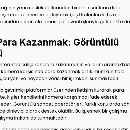
ğının yeni meslek dallarından biridir. İnsanların dijital
tişim kurabilmesini sağlayarak çeşitli alanlarda hizmet
fi sınırlamaların olmaması gibi avantajlarıyla gelecekte d
Para Kazanmak: Görüntülü
ü
onforunda çalışarak para kazanmanın yollarını aramaktadı
de, kamera karşısında para kazanmak artık mümkün hale
, bu yeni ve heyecan verici bir iş imkanı sunmaktadır.
a çevrimiçi platformlar üzerinden iletişim kurarak para
te, kişiler kendilerini kamera karşısında ifade ederek
k eder. Görüntülü sohbet operatörleri, farklı konularda so
e dinleyici olarak destek olabilir. Bu iş, esnek bir çalışma
çalışma imkanı da sunmaktadır.
etişim becerileri gelişmiş kişiler için uygun bir seçenektir.