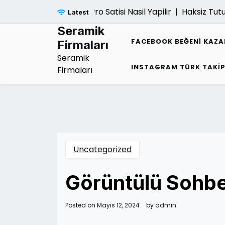
Skip
Ps5 Pro Satisi Nasil Yapilir |
Haksiz Tutuklam
Latest
to
content
Seramik
FACEBOOK BEĞENI KAZ
Firmaları
Seramik
INSTAGRAM TÜRK TAKI
Firmaları
Uncategorized
Görüntülü Sohbe
Posted on
Mayıs 12, 2024
by
admin