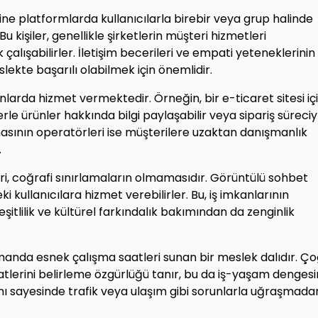
line platformlarda kullanıcılarla birebir veya grup halinde
u kişiler, genellikle şirketlerin müşteri hizmetleri
lışabilirler. İletişim becerileri ve empati yeteneklerinin
lekte başarılı olabilmek için önemlidir.
nlarda hizmet vermektedir. Örneğin, bir e-ticaret sitesi iç
rle ürünler hakkında bilgi paylaşabilir veya sipariş süreciy
firmasının operatörleri ise müşterilere uzaktan danışmanlık
.
ri, coğrafi sınırlamaların olmamasıdır. Görüntülü sohbet
i kullanıcılara hizmet verebilirler. Bu, iş imkanlarının
tlilik ve kültürel farkındalık bakımından da zenginlik
anda esnek çalışma saatleri sunan bir meslek dalıdır. Ç
tlerini belirleme özgürlüğü tanır, bu da iş-yaşam dengesi
anı sayesinde trafik veya ulaşım gibi sorunlarla uğraşmada