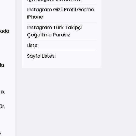
Instagram Gizli Profil Görme
iPhone
Instagram Türk Takipçi
yada
Çoğaltma Parasız
Liste
Sayfa Listesi
da
rik
ür.
e