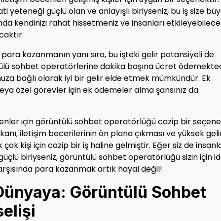
 yeteneği güçlü olan ve anlayışlı biriyseniz, bu iş size bü
ında kendinizi rahat hissetmeniz ve insanları etkileyebilece
aktır.
ra kazanmanın yanı sıra, bu işteki gelir potansiyeli de
ülü sohbet operatörlerine dakika başına ücret ödemekted
nuza bağlı olarak iyi bir gelir elde etmek mümkündür. Ek
eya özel görevler için ek ödemeler alma şansınız da
ler için görüntülü sohbet operatörlüğü cazip bir seçenek
anı, iletişim becerilerinin ön plana çıkması ve yüksek geli
çok kişi için cazip bir iş haline gelmiştir. Eğer siz de insanl
üçlü biriyseniz, görüntülü sohbet operatörlüğü sizin için i
arşısında para kazanmak artık hayal değil!
Dünyaya: Görüntülü Sohbet
elişi