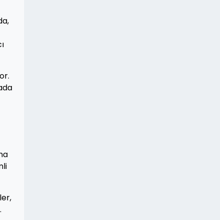
da,
cı
or.
mada
aha
li
ler,
.