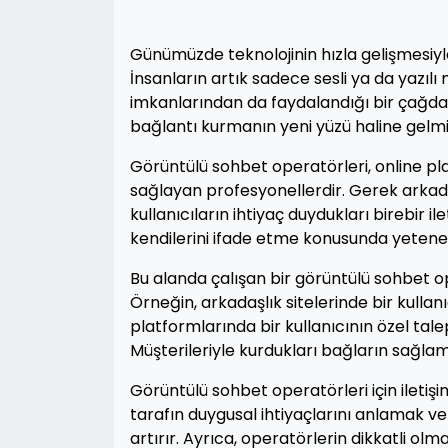
Günümüzde teknolojinin hızla gelişmesiyle 
İnsanların artık sadece sesli ya da yazılı
imkanlarından da faydalandığı bir çağday
bağlantı kurmanın yeni yüzü haline gelmiş
Görüntülü sohbet operatörleri, online pl
sağlayan profesyonellerdir. Gerek arkadaş
kullanıcıların ihtiyaç duydukları birebir i
kendilerini ifade etme konusunda yetenekli
Bu alanda çalışan bir görüntülü sohbet ope
Örneğin, arkadaşlık sitelerinde bir kulla
platformlarında bir kullanıcının özel talepl
Müşterileriyle kurdukları bağların sağlaml
Görüntülü sohbet operatörleri için iletiş
tarafın duygusal ihtiyaçlarını anlamak 
artırır. Ayrıca, operatörlerin dikkatli olm