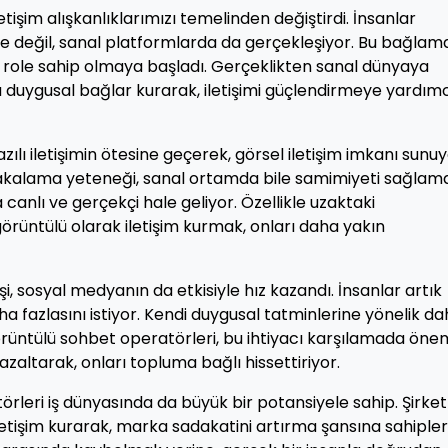
etişim alışkanlıklarımızı temelinden değiştirdi. İnsanlar
ze değil, sanal platformlarda da gerçekleşiyor. Bu bağlam
 role sahip olmaya başladı. Gerçeklikten sanal dünyaya
a duygusal bağlar kurarak, iletişimi güçlendirmeye yardım
zılı iletişimin ötesine geçerek, görsel iletişim imkanı sunuy
ni yakalama yeteneği, sanal ortamda bile samimiyeti sağla
a canlı ve gerçekçi hale geliyor. Özellikle uzaktaki
görüntülü olarak iletişim kurmak, onları daha yakın
i, sosyal medyanın da etkisiyle hız kazandı. İnsanlar artık
 fazlasını istiyor. Kendi duygusal tatminlerine yönelik d
örüntülü sohbet operatörleri, bu ihtiyacı karşılamada önem
i azaltarak, onları topluma bağlı hissettiriyor.
örleri iş dünyasında da büyük bir potansiyele sahip. Şirket
 iletişim kurarak, marka sadakatini artırma şansına sahipler