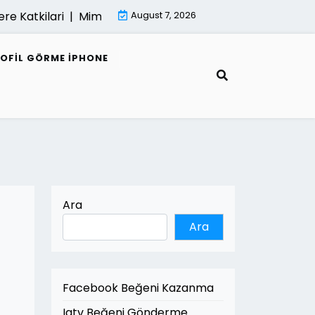
tkilari |
Mimari Render Ve Surdurulebilir Mimarlik |
August 7, 2026
Kumar
ROFIL GÖRME IPHONE
Ara
Ara
Facebook Beğeni Kazanma
Igtv Beğeni Gönderme