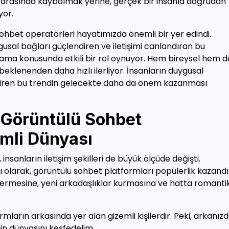
 arasında kaybolmak yerine, gerçek bir insanla doğrudan
yor.
 sohbet operatörleri hayatımızda önemli bir yer edindi.
usal bağları güçlendiren ve iletişimi canlandıran bu
şılama konusunda etkili bir rol oynuyor. Hem bireysel hem de
beklenenden daha hızlı ilerliyor. İnsanların duygusal
leştiren bu trendin gelecekte daha da önem kazanması
 Görüntülü Sohbet
emli Dünyası
insanların iletişim şekilleri de büyük ölçüde değişti.
olarak, görüntülü sohbet platformları popülerlik kazandı
 gidermesine, yeni arkadaşlıklar kurmasına ve hatta romanti
mların arkasında yer alan gizemli kişilerdir. Peki, arkanız
in dünyasını keşfedelim.