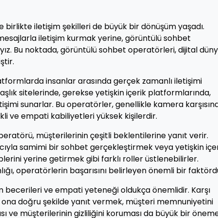
birlikte iletişim şekilleri de büyük bir dönüşüm yaşadı.
 mesajlarla iletişim kurmak yerine, görüntülü sohbet
ız. Bu noktada, görüntülü sohbet operatörleri, dijital dün
tir.
atformlarda insanlar arasında gerçek zamanlı iletişimi
lık sitelerinde, gerekse yetişkin içerik platformlarında,
letişimi sunarlar. Bu operatörler, genellikle kamera karşısın
 ve empati kabiliyetleri yüksek kişilerdir.
ratörü, müşterilerinin çeşitli beklentilerine yanıt verir.
nıcıyla samimi bir sohbet gerçekleştirmek veya yetişkin içe
erini yerine getirmek gibi farklı roller üstlenebilirler.
ığı, operatörlerin başarısını belirleyen önemli bir faktörd
im becerileri ve empati yeteneği oldukça önemlidir. Karşı
ve ona doğru şekilde yanıt vermek, müşteri memnuniyetini
ası ve müşterilerinin gizliliğini koruması da büyük bir önem