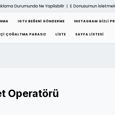
a Durumunda Ne Yapilabilir |
E Donusumun İsletmelere Ka
ANMA
IGTV BEĞENI GÖNDERME
INSTAGRAM GIZLI P
PÇI ÇOĞALTMA PARASIZ
LISTE
SAYFA LISTESI
t Operatörü