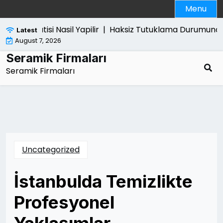
Skip
Menu
to
content
5 Pro Satisi Nasil Yapilir |
Haksiz Tutuklama Durumunda Ne 
Latest
August 7, 2026
Seramik Firmaları
Seramik Firmaları
Uncategorized
İstanbulda Temizlikte
Profesyonel