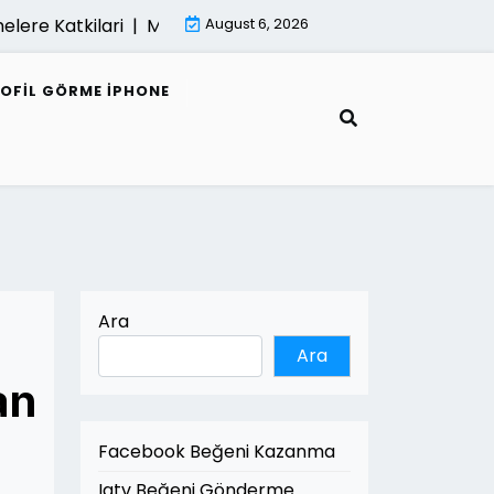
ere Katkilari |
Mimari Render Ve Surdurulebilir Mimarlik 
August 6, 2026
ROFIL GÖRME IPHONE
Ara
Ara
an
Facebook Beğeni Kazanma
Igtv Beğeni Gönderme