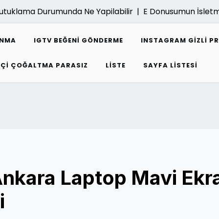
tuklama Durumunda Ne Yapilabilir |
E Donusumun İsletmel
ANMA
IGTV BEĞENI GÖNDERME
INSTAGRAM GIZLI P
PÇI ÇOĞALTMA PARASIZ
LISTE
SAYFA LISTESI
Ankara Laptop Mavi Ekr
i