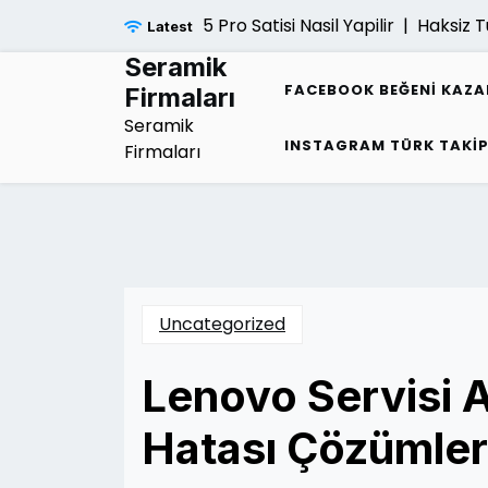
Skip
Ps5 Pro Satisi Nasil Yapilir |
Haksiz Tu
Latest
to
content
Seramik
FACEBOOK BEĞENI KAZ
Firmaları
Seramik
INSTAGRAM TÜRK TAKI
Firmaları
Uncategorized
Lenovo Servisi 
Hatası Çözümler