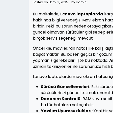
Posted on
Ekim 13, 2025
by
admin
Bu makalede,
Lenovo laptoplarda
karş
hakkında bilgi vereceğiz. Mavi ekran hatas
biridir. Peki, bu sorun neden ortaya çıkar
güncel olmayan sürücüler gibi sebeplerle 
birçok servis seçeneği mevcut.
Öncelikle, mavi ekran hatası ile karşılaşt
başlatmaktır. Bu, bazen geçici bir çözüm
yapmanız gerekebilir. İşte bu noktada,
A
uzman teknisyenleri ile sorununuzu hızlı bi
Lenovo laptoplarda mavi ekran hatası içi
Sürücü Güncellemeleri:
Eski sürücü
sürücülerinizi güncel tutmak önemlidi
Donanım Kontrolü:
RAM veya sabit d
bu tür hatalara yol açabilir.
Yazılım Uyumsuzlukları:
Yeni bir y