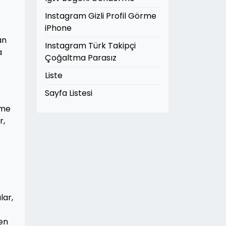
Instagram Gizli Profil Görme
iPhone
an
Instagram Türk Takipçi
a
Çoğaltma Parasız
Liste
Sayfa Listesi
eme
r,
lar,
den