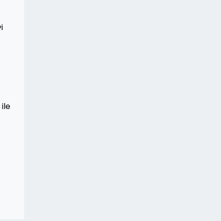
i
ile