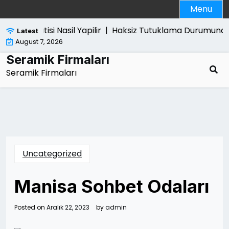
Skip
Menu
to
content
 Pro Satisi Nasil Yapilir |
Haksiz Tutuklama Durumunda Ne 
Latest
August 7, 2026
Seramik Firmaları
Seramik Firmaları
Uncategorized
Manisa Sohbet Odaları
Posted on
Aralık 22, 2023
by
admin