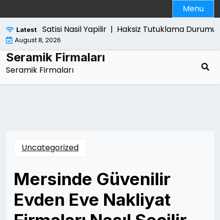
Skip
Menu
to
content
Ps5 Pro Satisi Nasil Yapilir |
Haksiz Tutuklama Durumunda 
Latest
August 8, 2026
Seramik Firmaları
Seramik Firmaları
Uncategorized
Mersinde Güvenilir
Evden Eve Nakliyat