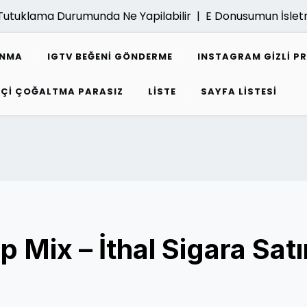
utuklama Durumunda Ne Yapilabilir |
E Donusumun İsletme
ANMA
IGTV BEĞENI GÖNDERME
INSTAGRAM GIZLI P
PÇI ÇOĞALTMA PARASIZ
LISTE
SAYFA LISTESI
 Mix – İthal Sigara Satı