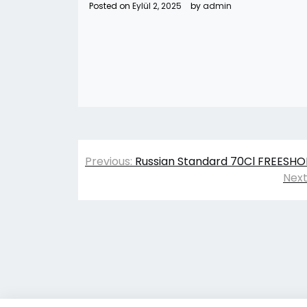
Posted on
Eylül 2, 2025
by
admin
Yazı
Previous:
Russian Standard 70Cl FREESHOP 
gezinmesi
Next