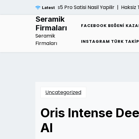
Skip
Ps5 Pro Satisi Nasil Yapilir |
Haksiz T
Latest
to
content
Seramik
FACEBOOK BEĞENI KAZ
Firmaları
Seramik
INSTAGRAM TÜRK TAKI
Firmaları
Uncategorized
Oris Intense Deep
Al