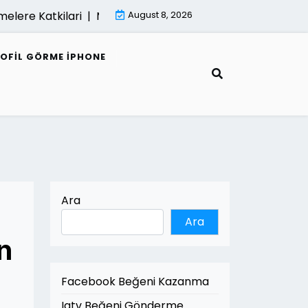
lere Katkilari |
Mimari Render Ve Surdurulebilir Mimarli
August 8, 2026
ROFIL GÖRME IPHONE
Ara
Ara
n
Facebook Beğeni Kazanma
Igtv Beğeni Gönderme