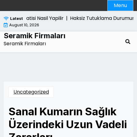
Skip
Menu
to
content
Ps5 Pro Satisi Nasil Yapilir |
Haksiz Tutuklama Durumunda N
Latest
August 10, 2026
Seramik Firmaları
Seramik Firmaları
Uncategorized
Sanal Kumarın Sağlık
Üzerindeki Uzun Vadeli