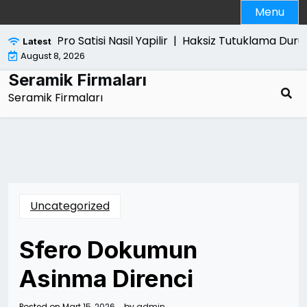
Skip
Menu
to
content
Ps5 Pro Satisi Nasil Yapilir |
Haksiz Tutuklama Durumu
Latest
August 8, 2026
Seramik Firmaları
Seramik Firmaları
Uncategorized
Sfero Dokumun
Asinma Direnci
Posted on
Mart 15, 2026
by
admin