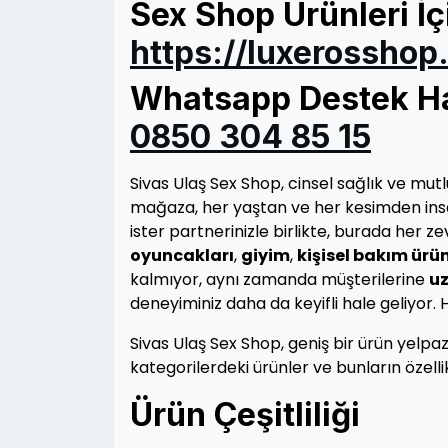
Sex Shop Ürünleri İç
https://luxerosshop
Whatsapp Destek Hat
0850 304 85 15
Sivas Ulaş Sex Shop, cinsel sağlık ve mut
mağaza, her yaştan ve her kesimden insanı
ister partnerinizle birlikte, burada her
oyuncakları
,
giyim
,
kişisel bakım ürün
kalmıyor, aynı zamanda müşterilerine
uz
deneyiminiz daha da keyifli hale geliyor. 
Sivas Ulaş Sex Shop, geniş bir ürün yelp
kategorilerdeki ürünler ve bunların özellik
Ürün Çeşitliliği