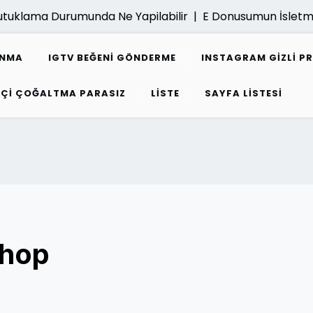
uklama Durumunda Ne Yapilabilir |
E Donusumun İsletmele
ANMA
IGTV BEĞENI GÖNDERME
INSTAGRAM GIZLI P
PÇI ÇOĞALTMA PARASIZ
LISTE
SAYFA LISTESI
Shop