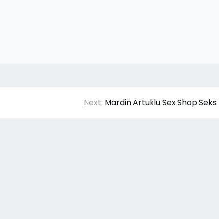
Next:
Mardin Artuklu Sex Shop Seks
eramik Firmaları
|
Theme Affiliate Eye
by Wp Them