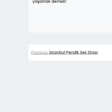
yaşamak demek!
Yazı
Previous:
İstanbul Pendik Sex Shop
gezinmesi
© 2026
S