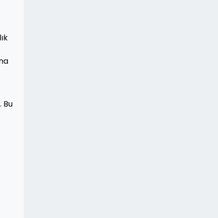
lık
ına
. Bu