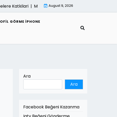
re Katkilari |
Mimari Render Ve Surdurulebilir Mimarlik 
August 9, 2026
ROFIL GÖRME IPHONE
Ara
Ara
Facebook Beğeni Kazanma
Igtv Beğeni Gönderme