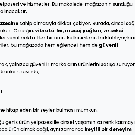
n yelpazesi ve hizmetler. Bu makalede, mağazanın sunduğu
 alınacaktır.
pazesine
sahip olmasıyla dikkat çekiyor. Burada, cinsel sağ
mkün. Örneğin,
vibratörler
,
masaj yağları
, ve
seksi
ler sunulmakta. Her bir ürün, kullanıcıların farklı ihtiyaçlar
eriler, bu mağazada hem eğlenceli hem de
güvenli
k, yalnızca güvenilir markaların ürünlerini satışa sunuyor
 Ürünler arasında,
ı
kine hitap eden bir şeyler bulması mümkün.
ğu geniş ürün yelpazesi ile cinsel yaşamınıza renk katmayı
dece ürün almak değil, aynı zamanda
keyifli bir deneyim