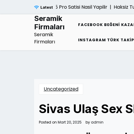
Skip
Ps5 Pro Satisi Nasil Yapilir |
Haksiz Tut
Latest
to
content
Seramik
FACEBOOK BEĞENI KAZ
Firmaları
Seramik
INSTAGRAM TÜRK TAKI
Firmaları
Uncategorized
Sivas Ulaş Sex 
Posted on
Mart 20, 2025
by
admin