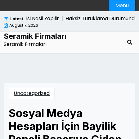
Skip
Menu
to
content
Pro Satisi Nasil Yapilir |
Haksiz Tutuklama Durumunda Ne Y
Latest
August 7, 2026
Seramik Firmaları
Seramik Firmaları
Uncategorized
Sosyal Medya
Hesapları İçin Bayilik