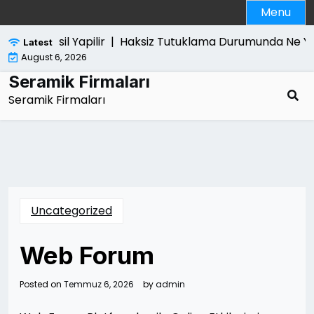
Skip
Menu
to
content
si Nasil Yapilir |
Haksiz Tutuklama Durumunda Ne Yapilabi
Latest
August 6, 2026
Seramik Firmaları
Seramik Firmaları
Uncategorized
Web Forum
Posted on
Temmuz 6, 2026
by
admin