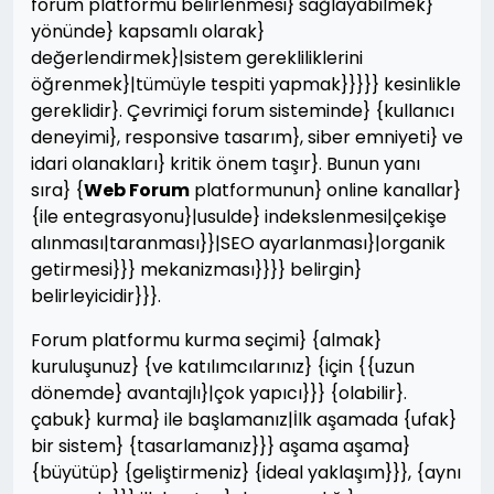
forum platformu belirlenmesi} sağlayabilmek}
yönünde} kapsamlı olarak}
değerlendirmek}|sistem gerekliliklerini
öğrenmek}|tümüyle tespiti yapmak}}}}} kesinlikle
gereklidir}. Çevrimiçi forum sisteminde} {kullanıcı
deneyimi}, responsive tasarım}, siber emniyeti} ve
idari olanakları} kritik önem taşır}. Bunun yanı
sıra} {
Web Forum
platformunun} online kanallar}
{ile entegrasyonu}|usulde} indekslenmesi|çekişe
alınması|taranması}}|SEO ayarlanması}|organik
getirmesi}}} mekanizması}}}} belirgin}
belirleyicidir}}}.
Forum platformu kurma seçimi} {almak}
kuruluşunuz} {ve katılımcılarınız} {için {{uzun
dönemde} avantajlı}|çok yapıcı}}} {olabilir}.
çabuk} kurma} ile başlamanız|İlk aşamada {ufak}
bir sistem} {tasarlamanız}}} aşama aşama}
{büyütüp} {geliştirmeniz} {ideal yaklaşım}}}, {aynı