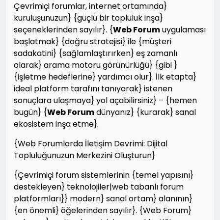
Çevrimiçi forumlar, internet ortamında}
kuruluşunuzun} {güçlü bir topluluk inşa}
seçeneklerinden sayılır}. {
Web Forum
uygulaması
başlatmak} {doğru stratejisi} ile {müşteri
sadakatini} {sağlamlaştırırken} eş zamanlı
olarak} arama motoru görünürlüğü} {gibi }
{işletme hedeflerine} yardımcı olur}. İlk etapta}
ideal platform tarafını tanıyarak} istenen
sonuçlara ulaşmaya} yol açabilirsiniz} – {hemen
bugün} {
Web Forum
dünyanız} {kurarak} sanal
ekosistem inşa etme}.
{Web Forumlarda İletişim Devrimi: Dijital
Topluluğunuzun Merkezini Oluşturun}
{Çevrimiçi forum sistemlerinin {temel yapısını}
destekleyen} teknolojiler|web tabanlı forum
platformları}} modern} sanal ortam} alanının}
{en önemli} öğelerinden sayılır}. {Web Forum}