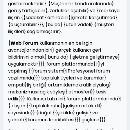
göstermektedir}. {Müşteriler kendi aralarında}
görüş tartışabilir}, zorluklar aşabilir} ve {markaya
ilişkin {{sadakat} artırabilir}|şirkete karşı itimad}
{oluşturabilir}}}, {bu da} {uzun vadeli} {müşteri
ilişkileri} sağlamlaştırır}.
{
Web Forum
kullanmanın en belirgin
avantajlarından biri} gerçek kullanıcı geri
bildirimini almak} bunu da} {işletme geliştirmeye}
uygulamaktır}}}. forum platformunda}|{İyi
yapılmış {{forum sistemi}|Profesyonel forum
yazılımında}}} topluluk üyeleri ve kurumlar}
empati}|iş birliği} ortamı|demokratik diyalog}
mekanizması|açık söyleşi} atmosferi}} tesis
edilir}}}. Kullanıcı tatmini} forum platformlarında}|
{oluşan {{topluluk ruhu}|gelişen ortak dil}
sayesinde}} {doğal {{şekilde} gelişir} ve
şöhreti}|kurumun kredibilitesi}}} güçlenir}}}.