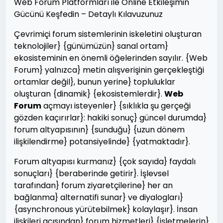
Web Forum Platformları ile Online Etkileşimin
Gücünü Keşfedin – Detaylı Kılavuzunuz
Çevrimiçi forum sistemlerinin iskeletini oluşturan
teknolojiler} {günümüzün} sanal ortam}
ekosisteminin en önemli öğelerinden sayılır. {Web
Forum} yalnızca} metin alışverişinin gerçekleştiği
ortamlar değil}, bunun yerine} topluluklar
oluşturan {dinamik} {ekosistemlerdir}.
Web
Forum
açmayı isteyenler} {sıklıkla şu gerçeği
gözden kaçırırlar}: hakiki sonuç} güncel durumda}
forum altyapısının} {sunduğu} {uzun dönem
ilişkilendirme} potansiyelinde} {yatmaktadır}.
Forum altyapısı kurmanız} {çok sayıda} faydalı
sonuçları} {beraberinde getirir}. İşlevsel
tarafından} forum ziyaretçilerine} her an
bağlanma} alternatifi sunar} ve diyalogları}
{asynchronous yürütebilmek} kolaylaşır}. İnsan
ilişkileri açısından} forum hizmetleri} {işletmelerin}