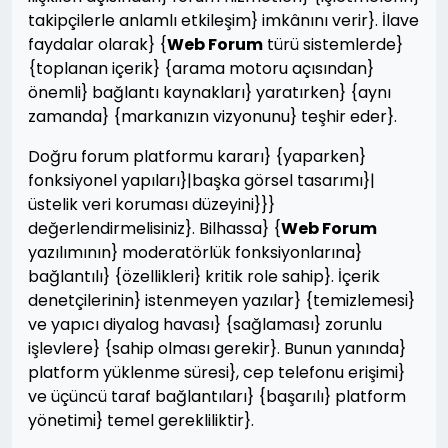
takipçilerle anlamlı etkileşim} imkânını verir}. İlave
faydalar olarak} {
Web Forum
türü sistemlerde}
{toplanan içerik} {arama motoru açısından}
önemli} bağlantı kaynakları} yaratırken} {aynı
zamanda} {markanızın vizyonunu} teşhir eder}.
Doğru forum platformu kararı} {yaparken}
fonksiyonel yapıları}|başka görsel tasarımı}|
üstelik veri koruması düzeyini}}}
değerlendirmelisiniz}. Bilhassa} {
Web Forum
yazılımının} moderatörlük fonksiyonlarına}
bağlantılı} {özellikleri} kritik role sahip}. İçerik
denetçilerinin} istenmeyen yazılar} {temizlemesi}
ve yapıcı diyalog havası} {sağlaması} zorunlu
işlevlere} {sahip olması gerekir}. Bunun yanında}
platform yüklenme süresi}, cep telefonu erişimi}
ve üçüncü taraf bağlantıları} {başarılı} platform
yönetimi} temel gerekliliktir}.