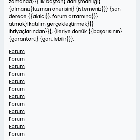
zamanda}}} ilk baştan} danışmanlığı}
{almanız}|uzman önerisini} {istemeniz}}} {son
derece {{akılcı}}. forum ortamına}}}
atmak}|katılım gerçekleştirmek}}}
ihtiyaçlarından}}}, {ileriye dönük {{başarısının}
{garantörü} {görülebilir}}}.
Forum
Forum
Forum
Forum
Forum
Forum
Forum
Forum
Forum
Forum
Forum
Forum