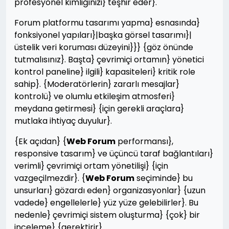
profesyonel kimliğinizi} teşhir eder}.
Forum platformu tasarımı yapma} esnasında}
fonksiyonel yapıları}|başka görsel tasarımı}|
üstelik veri koruması düzeyini}}} {göz önünde
tutmalısınız}. Başta} çevrimiçi ortamın} yönetici
kontrol paneline} ilgili} kapasiteleri} kritik role
sahip}. {Moderatörlerin} zararlı mesajlar}
kontrolü} ve olumlu etkileşim atmosferi}
meydana getirmesi} {için gerekli araçlara}
mutlaka ihtiyaç duyulur}.
{Ek açıdan} {
Web Forum
performansı},
responsive tasarım} ve üçüncü taraf bağlantıları}
verimli} çevrimiçi ortam yönetilişi} {için
vazgeçilmezdir}. {
Web Forum
seçiminde} bu
unsurları} gözardı eden} organizasyonlar} {uzun
vadede} engellelerle} yüz yüze gelebilirler}. Bu
nedenle} çevrimiçi sistem oluşturma} {çok} bir
inceleme} {gerektirir}.