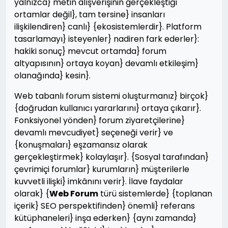
yalnızca} metin alışverişinin gerçekleştiği
ortamlar değil}, tam tersine} insanları
ilişkilendiren} canlı} {ekosistemlerdir}. Platform
tasarlamayı} isteyenler} nadiren fark ederler}:
hakiki sonuç} mevcut ortamda} forum
altyapısının} ortaya koyan} devamlı etkileşim}
olanağında} kesin}.
Web tabanlı forum sistemi oluşturmanız} birçok}
{doğrudan kullanıcı yararlarını} ortaya çıkarır}.
Fonksiyonel yönden} forum ziyaretçilerine}
devamlı mevcudiyet} seçeneği verir} ve
{konuşmaları} eşzamansız olarak
gerçekleştirmek} kolaylaşır}. {Sosyal tarafından}
çevrimiçi forumlar} kurumların} müşterilerle
kuvvetli ilişki} imkânını verir}. İlave faydalar
olarak} {
Web Forum
türü sistemlerde} {toplanan
içerik} SEO perspektifinden} önemli} referans
kütüphaneleri} inşa ederken} {aynı zamanda}