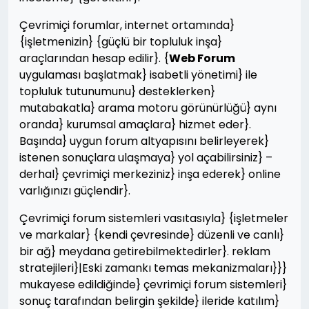
Çevrimiçi forumlar, internet ortamında}
{işletmenizin} {güçlü bir topluluk inşa}
araçlarından hesap edilir}. {
Web Forum
uygulaması başlatmak} isabetli yönetimi} ile
topluluk tutunumunu} desteklerken}
mutabakatla} arama motoru görünürlüğü} aynı
oranda} kurumsal amaçlara} hizmet eder}.
Başında} uygun forum altyapısını belirleyerek}
istenen sonuçlara ulaşmaya} yol açabilirsiniz} –
derhal} çevrimiçi merkeziniz} inşa ederek} online
varlığınızı güçlendir}.
Çevrimiçi forum sistemleri vasıtasıyla} {işletmeler
ve markalar} {kendi çevresinde} düzenli ve canlı}
bir ağ} meydana getirebilmektedirler}. reklam
stratejileri}|Eski zamankı temas mekanizmaları}}}
mukayese edildiğinde} çevrimiçi forum sistemleri}
sonuç tarafından belirgin şekilde} ileride katılım}