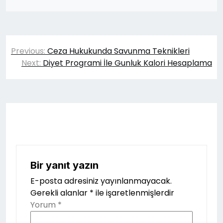
Yazı
Previous:
Ceza Hukukunda Savunma Teknikleri
gezinmesi
Next:
Diyet Programi İle Gunluk Kalori Hesaplama
Bir yanıt yazın
E-posta adresiniz yayınlanmayacak.
Gerekli alanlar
*
ile işaretlenmişlerdir
Yorum
*