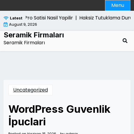
Skip
Menu
to
content
Ps5 Pro Satisi Nasil Yapilir |
Haksiz Tutuklama Durumu
Latest
August 9, 2026
Seramik Firmaları
Seramik Firmaları
Uncategorized
WordPress Guvenlik
İpuclari
Posted on
Haziran 15, 2026
by
admin