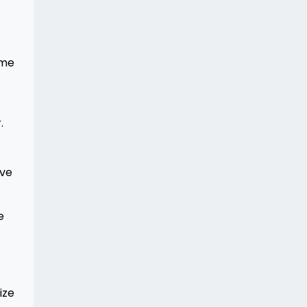
tme
.
 ve
e
ize