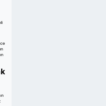
li
ice
an
ın
ak
ın
k