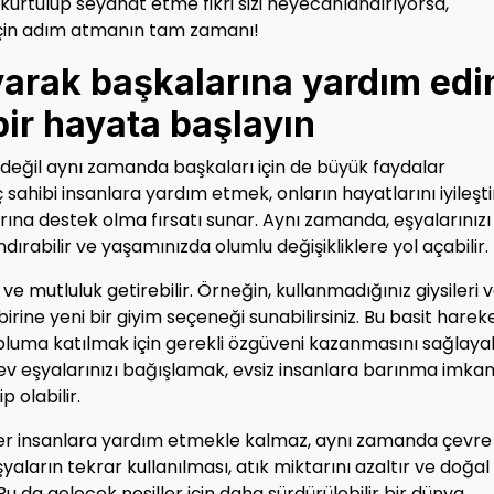
 kurtulup seyahat etme fikri sizi heyecanlandırıyorsa,
için adım atmanın tam zamanı!
yarak başkalarına yardım edi
bir hayata başlayın
n değil aynı zamanda başkaları için de büyük faydalar
ç sahibi insanlara yardım etmek, onların hayatlarını iyileş
ına destek olma fırsatı sunar. Aynı zamanda, eşyalarınızı
ırabilir ve yaşamınızda olumlu değişikliklere yol açabilir.
 ve mutluluk getirebilir. Örneğin, kullanmadığınız giysileri 
irine yeni bir giyim seçeneği sunabilirsiniz. Bu basit hareke
opluma katılmak için gerekli özgüveni kazanmasını sağlayabi
 ev eşyalarınızı bağışlamak, evsiz insanlara barınma imkan
 olabilir.
iğer insanlara yardım etmekle kalmaz, aynı zamanda çevre
şyaların tekrar kullanılması, atık miktarını azaltır ve doğal
 da gelecek nesiller için daha sürdürülebilir bir dünya