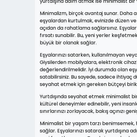
yurtdışına adım atmak ise minimalist bir 
Minimalizm, birçok avantaj sunar. Daha a
eşyalardan kurtulmak, evinizde düzen ve d
açıdan da rahatlama sağlarsınız. Eşyalar
fırsatı sunabilir. Bu, yeni yerler keşfetm
büyük bir olanak sağlar.
Eşyalarınızı satarken, kullanılmayan veya
Giysilerden mobilyalara, elektronik cihaz
değerlendirilmelidir. İyi durumda olan eş
satabilirsiniz. Bu sayede, sadece ihtiyaç 
seyahat etmek için gereken bütçeyi birikti
Yurtdışında seyahat etmek minimalist bi
kültürel deneyimler edinebilir, yeni insanl
sınırlarınızı zorlayacak, bakış açınızı ge
Minimalist bir yaşam tarzı benimsemek, h
sağlar. Eşyalarınızı satarak yurtdışına ad