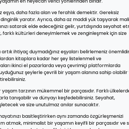
yaşamın en heyecan verici yönlerinden biridir.
z eşya, daha fazla alan ve ferahlık demektir. Gereksiz
inginlik yaratır. Ayrıca, daha az maddi yük taşıyarak mali
ınızı satarak elde edeceğiniz gelir, yurtdışında seyahat e
ek, farklı kültürleri deneyimlemek ve zenginleşmek için size
 artık ihtiyaç duymadığınız eşyaları belirlemeniz önemlidir
lardan kitaplara kadar her şey listelenmeli ve
yaları ikinci el pazarlarda veya çevrimiçi platformlarda
duyduğunuz şeylerle çevrili bir yaşam alanına sahip olabilir
rebilirsiniz.
r yaşam tarzının mükemmel bir parçasıdır. Farklı ülkelerd
arla tanışabilir ve dünyayı keşfedebilirsiniz. Seyahat,
nişletecek ve size unutulmaz anılar sunacaktır.
ayatınızı basitleştirirken aynı zamanda özgürleşmenizi
ım atmak, minimalist bir yaşamın keyifli bir parçasıdır ve s