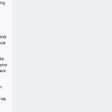
tış
niz.
yük
ate
ınız
eni
r.
rak,