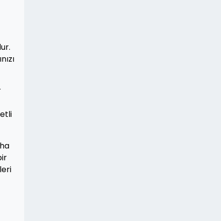
ur.
nızı
r
etli
aha
ir
leri