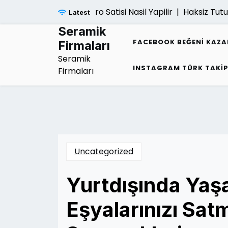
Skip
Ps5 Pro Satisi Nasil Yapilir |
Haksiz Tutuklam
Latest
to
content
Seramik
FACEBOOK BEĞENI KAZ
Firmaları
Seramik
INSTAGRAM TÜRK TAKI
Firmaları
Uncategorized
Yurtdışında Yaş
Eşyalarınızı Sa