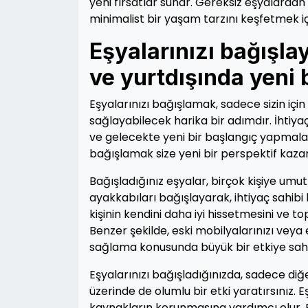
yeni fırsatlar sunar. Gereksiz eşyalardan
minimalist bir yaşam tarzını keşfetmek 
Eşyalarınızı bağışla
ve yurtdışında yeni 
Eşyalarınızı bağışlamak, sadece sizin içi
sağlayabilecek harika bir adımdır. İhtiya
ve gelecekte yeni bir başlangıç yapmalar
bağışlamak size yeni bir perspektif kazand
Bağışladığınız eşyalar, birçok kişiye umut
ayakkabıları bağışlayarak, ihtiyaç sahibi b
kişinin kendini daha iyi hissetmesini ve t
Benzer şekilde, eski mobilyalarınızı veya
sağlama konusunda büyük bir etkiye sahip
Eşyalarınızı bağışladığınızda, sadece d
üzerinde de olumlu bir etki yaratırsınız. E
kaynakların korunmasına yardımcı olur. Bu