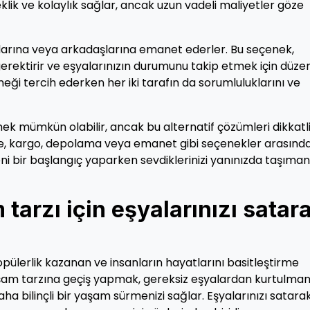
lik ve kolaylık sağlar, ancak uzun vadeli maliyetler göze
ınlarına veya arkadaşlarına emanet ederler. Bu seçenek,
erektirir ve eşyalarınızın durumunu takip etmek için düzen
neği tercih ederken her iki tarafın da sorumluluklarını ve
ek mümkün olabilir, ancak bu alternatif çözümleri dikkatl
e, kargo, depolama veya emanet gibi seçenekler arasınd
 Yeni bir başlangıç yaparken sevdiklerinizi yanınızda taşıman
 tarzı için eşyalarınızı satar
popülerlik kazanan ve insanların hayatlarını basitleştirme
yaşam tarzına geçiş yapmak, gereksiz eşyalardan kurtulman
aha bilinçli bir yaşam sürmenizi sağlar. Eşyalarınızı satara