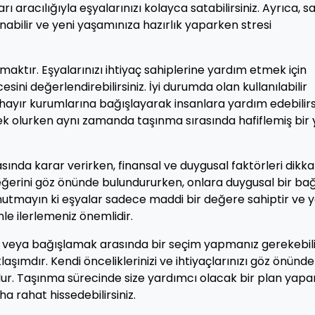
ı aracılığıyla eşyalarınızı kolayca satabilirsiniz. Ayrıca, sa
abilir ve yeni yaşamınıza hazırlık yaparken stresi
maktır. Eşyalarınızı ihtiyaç sahiplerine yardım etmek için
ini değerlendirebilirsiniz. İyi durumda olan kullanılabilir
hayır kurumlarına bağışlayarak insanlara yardım edebilirsi
ek olurken aynı zamanda taşınma sırasında hafiflemiş bir 
ında karar verirken, finansal ve duygusal faktörleri dikk
eğerini göz önünde bulundururken, onlara duygusal bir bağ
Unutmayın ki eşyalar sadece maddi bir değere sahiptir ve y
nle ilerlemeniz önemlidir.
k veya bağışlamak arasında bir seçim yapmanız gerekebili
laşımdır. Kendi önceliklerinizi ve ihtiyaçlarınızı göz önünde
r. Taşınma sürecinde size yardımcı olacak bir plan yapa
ha rahat hissedebilirsiniz.