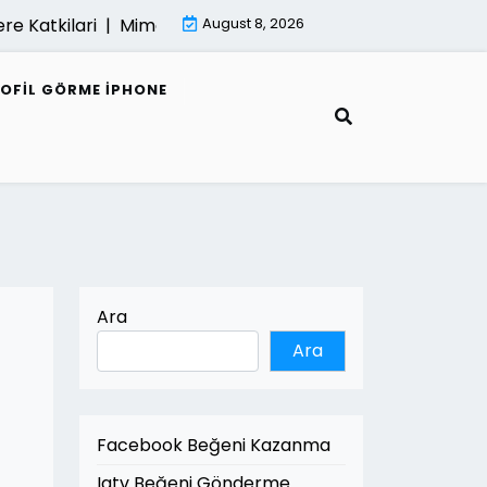
tkilari |
Mimari Render Ve Surdurulebilir Mimarlik |
August 8, 2026
Kumar
ROFIL GÖRME IPHONE
Ara
Ara
Facebook Beğeni Kazanma
Igtv Beğeni Gönderme