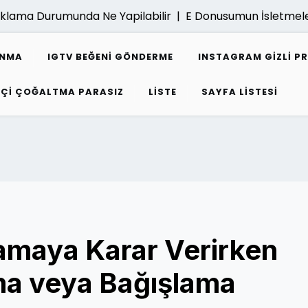
a Durumunda Ne Yapilabilir |
E Donusumun İsletmelere Ka
ANMA
IGTV BEĞENI GÖNDERME
INSTAGRAM GIZLI P
PÇI ÇOĞALTMA PARASIZ
LISTE
SAYFA LISTESI
amaya Karar Verirken
tma veya Bağışlama